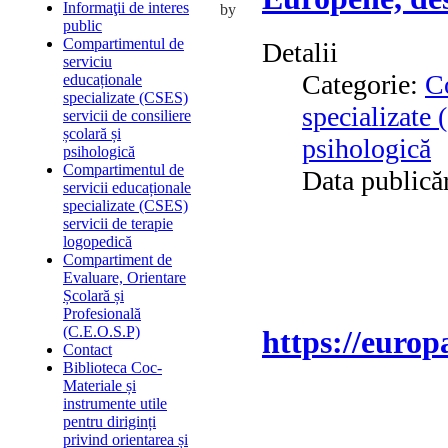
Informaţii de interes
by
public
Compartimentul de
Detalii
serviciu
Categorie:
C
educaționale
specializate (CSES)
specializate 
servicii de consiliere
școlară și
psihologică
psihologică
Compartimentul de
Data publicăr
servicii educaționale
specializate (CSES)
servicii de terapie
logopedică
Compartiment de
Evaluare, Orientare
Școlară și
Profesională
(C.E.O.S.P)
https://euro
Contact
Biblioteca Coc-
Materiale și
instrumente utile
pentru diriginți
privind orientarea și