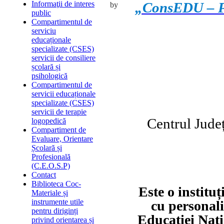
„ConsEDU – Pra
Informaţii de interes
by
public
Compartimentul de
serviciu
educaționale
specializate (CSES)
servicii de consiliere
școlară și
psihologică
Compartimentul de
servicii educaționale
specializate (CSES)
servicii de terapie
Centrul Jude
logopedică
Compartiment de
Evaluare, Orientare
Școlară și
Profesională
(C.E.O.S.P)
Contact
Biblioteca Coc-
Este o institu
ț
Materiale și
instrumente utile
cu personali
pentru diriginți
Educației Nați
privind orientarea și