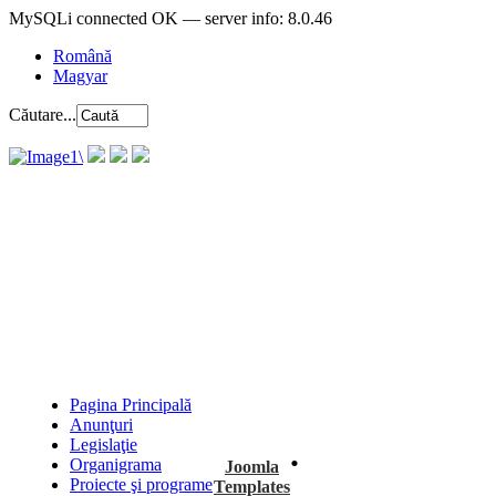
MySQLi connected OK — server info: 8.0.46
Română
Magyar
Căutare...
Pagina Principală
Anunţuri
.
Legislaţie
Organigrama
Joomla
Proiecte şi programe
Templates