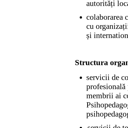
autorități loc
colaborarea c
cu organizații
și internatio
Structura orga
servicii de c
profesională p
membrii ai c
Psihopedagogi
psihopedago
servicii de t