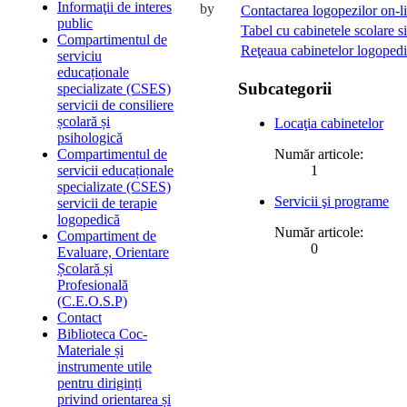
Informaţii de interes
by
Contactarea logopezilor on-l
public
Tabel cu cabinetele scolare s
Compartimentul de
Reţeaua cabinetelor logopedi
serviciu
educaționale
Subcategorii
specializate (CSES)
servicii de consiliere
școlară și
Locaţia cabinetelor
psihologică
Compartimentul de
Număr articole:
servicii educaționale
1
specializate (CSES)
Servicii şi programe
servicii de terapie
logopedică
Număr articole:
Compartiment de
0
Evaluare, Orientare
Școlară și
Profesională
(C.E.O.S.P)
Contact
Biblioteca Coc-
Materiale și
instrumente utile
pentru diriginți
privind orientarea și