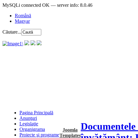
MySQLi connected OK — server info: 8.0.46
Română
Magyar
Căutare...
Pagina Principală
Anunţuri
Documentele C
Legislaţie
Organigrama
Joomla
învățământ: P
Proiecte şi programe
Templates