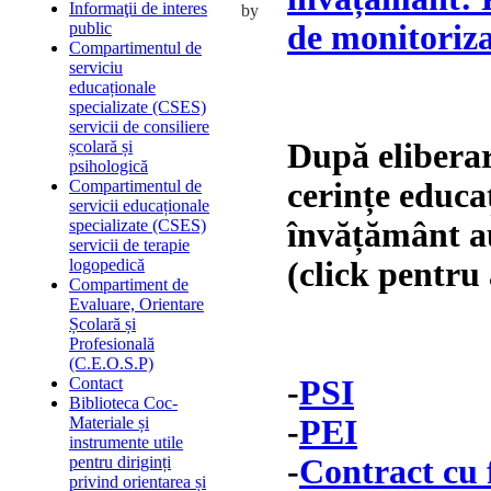
Informaţii de interes
by
de monitoriz
public
Compartimentul de
serviciu
educaționale
specializate (CSES)
servicii de consiliere
După eliberar
școlară și
psihologică
cerințe educaț
Compartimentul de
servicii educaționale
învățământ a
specializate (CSES)
servicii de terapie
(click pentru 
logopedică
Compartiment de
Evaluare, Orientare
Școlară și
Profesională
(C.E.O.S.P)
-
PSI
Contact
Biblioteca Coc-
-
PEI
Materiale și
instrumente utile
-
Contract cu 
pentru diriginți
privind orientarea și