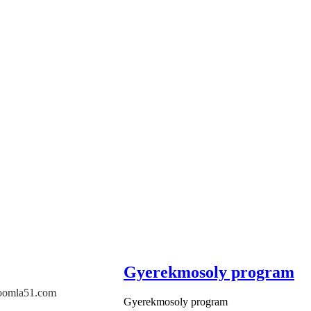
Gyerekmosoly program
oomla51.com
Gyerekmosoly program