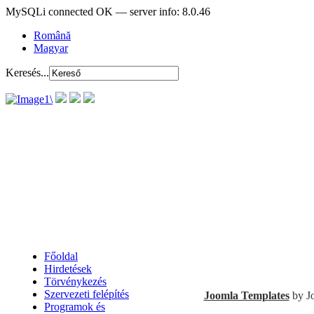
MySQLi connected OK — server info: 8.0.46
Română
Magyar
Keresés...
Főoldal
Hirdetések
Törvénykezés
Szervezeti felépítés
Joomla Templates
by J
Programok és