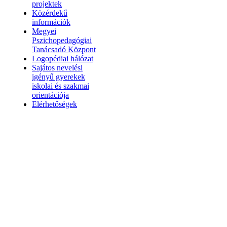
projektek
Közérdekű
információk
Megyei
Pszichopedagógiai
Tanácsadó Központ
Logopédiai hálózat
Sajátos nevelési
igényű gyerekek
iskolai és szakmai
orientációja
Elérhetőségek