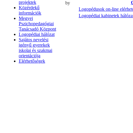
projektek
by
Közérdekű
Logopédusok on-line elérhe
információk
Logopédiai kabinetek hálóza
Megyei
Pszichopedagógiai
Tanácsadó Központ
Logopédiai hálózat
Sajátos nevelési
igényű gyerekek
iskolai és szakmai
orientációja
Elérhetőségek