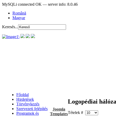
MySQLi connected OK — server info: 8.0.46
Română
Magyar
Keresés...
Főoldal
Hirdetések
Logopédiai hálóza
Törvénykezés
Szervezeti felépítés
Joomla
Tételek #
Programok és
Templates