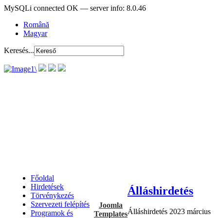
MySQLi connected OK — server info: 8.0.46
Română
Magyar
Keresés...
Főoldal
Hirdetések
Álláshirdetés
Törvénykezés
Szervezeti felépítés
Joomla
Álláshirdetés 2023 március
Programok és
Templates