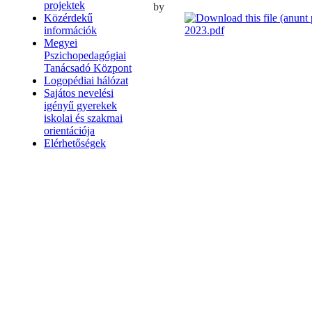
projektek
by
Közérdekű
2023.pdf
információk
Megyei
Pszichopedagógiai
Tanácsadó Központ
Logopédiai hálózat
Sajátos nevelési
igényű gyerekek
iskolai és szakmai
orientációja
Elérhetőségek