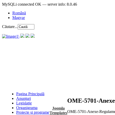
MySQLi connected OK — server info: 8.0.46
Română
Magyar
Căutare...
Pagina Principală
Anunţuri
OME-5701-Anexe
Legislaţie
Organigrama
Joomla
OME-5701-Anexe-Regulame
Proiecte şi programe
Templates