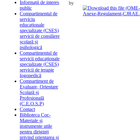
Informaţii de interes
by
public
Anexe-Regulament-CJRAE.
Compartimentul de
serviciu
educaționale
specializate (CSES)
servicii de consiliere
școlară și
psihologică
Compartimentul de
servicii educaționale
specializate (CSES)
servicii de terapie
logopedică
Compartiment de
Evaluare, Orientare
Școlară și
Profesională
(C.E.O.S.P)
Contact
Biblioteca Coc-
Materiale și
instrumente utile
pentru diriginți
privind orientarea și