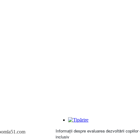
Informații despre evaluarea dezvoltării copiil
oomla51.com
inclusiv