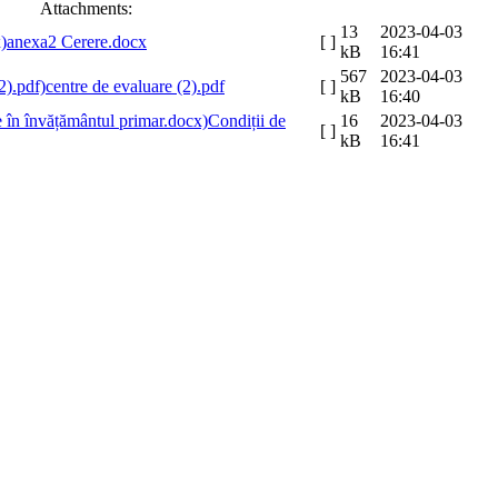
Attachments:
13
2023-04-03
anexa2 Cerere.docx
[ ]
kB
16:41
567
2023-04-03
centre de evaluare (2).pdf
[ ]
kB
16:40
Condiții de
16
2023-04-03
[ ]
kB
16:41