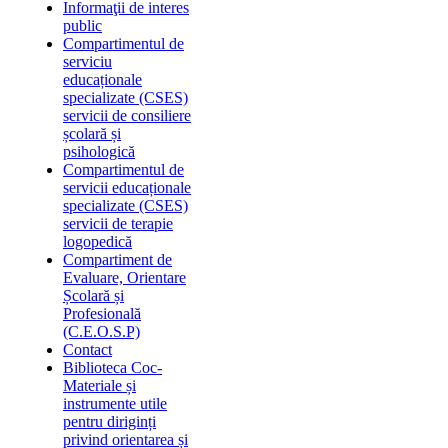
Informaţii de interes
public
Compartimentul de
serviciu
educaționale
specializate (CSES)
servicii de consiliere
școlară și
psihologică
Compartimentul de
servicii educaționale
specializate (CSES)
servicii de terapie
logopedică
Compartiment de
Evaluare, Orientare
Școlară și
Profesională
(C.E.O.S.P)
Contact
Biblioteca Coc-
Materiale și
instrumente utile
pentru diriginți
privind orientarea și