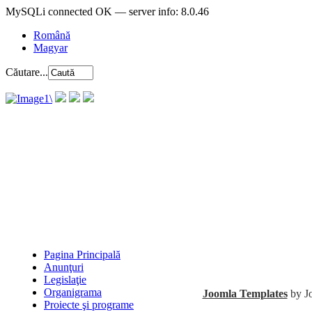
MySQLi connected OK — server info: 8.0.46
Română
Magyar
Căutare...
Pagina Principală
Anunţuri
Legislaţie
Organigrama
Joomla Templates
by J
Proiecte şi programe