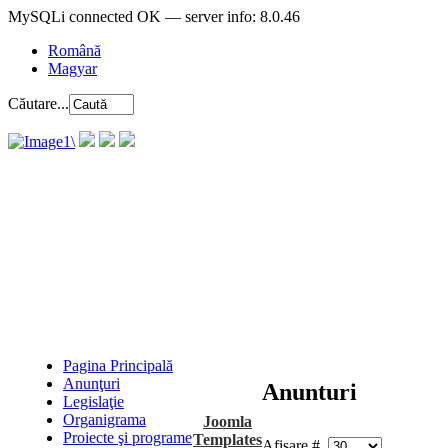
MySQLi connected OK — server info: 8.0.46
Română
Magyar
Căutare...
Pagina Principală
Anunţuri
Anunturi
Legislaţie
Organigrama
Joomla
Proiecte şi programe
Templates
Afișare #