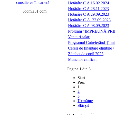
consilierea în carieră
Hotărâre C A 16.02.2024
Hotărâre C A 28.11.2023
Joomla51.com
Hotărâre C A 29.09.2023
Hotărâre C.A. 22.09.2023
Hotărâre C A 08.09.2023
Program "ÎMPREUNĂ PR
Venituri salar.
Programul Cutreierând Ținut
Cereri de finanțare eligibile
Zâmbet de copil 2023
Muncitor calificat
Pagina 1 din 3
Start
Prec
1
2
3
Următor
Sfârșit