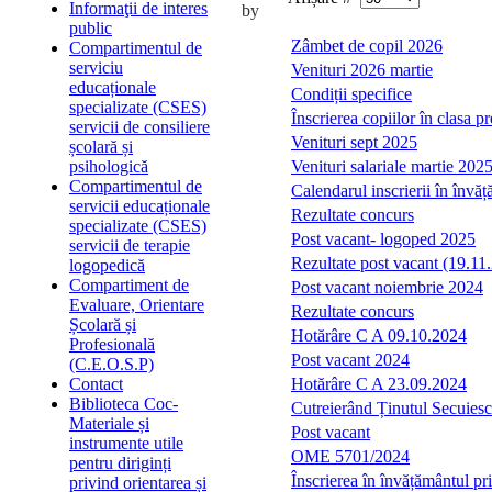
Informaţii de interes
by
public
Zâmbet de copil 2026
Compartimentul de
serviciu
Venituri 2026 martie
educaționale
Condiții specifice
specializate (CSES)
Înscrierea copiilor în clasa 
servicii de consiliere
Venituri sept 2025
școlară și
Venituri salariale martie 202
psihologică
Compartimentul de
Calendarul inscrierii în înv
servicii educaționale
Rezultate concurs
specializate (CSES)
Post vacant- logoped 2025
servicii de terapie
Rezultate post vacant (19.11
logopedică
Compartiment de
Post vacant noiembrie 2024
Evaluare, Orientare
Rezultate concurs
Școlară și
Hotărâre C A 09.10.2024
Profesională
Post vacant 2024
(C.E.O.S.P)
Hotărâre C A 23.09.2024
Contact
Biblioteca Coc-
Cutreierând Ținutul Secuies
Materiale și
Post vacant
instrumente utile
OME 5701/2024
pentru diriginți
Înscrierea în învățământul p
privind orientarea și