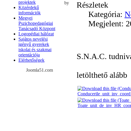
projektek
Részletek
by
Közérdekű
Kategória:
N
információk
Megyei
Megjelent: 2
Pszichopedagógiai
Tanácsadó Központ
Logopédiai hálózat
Sajátos nevelési
igényű gyerekek
iskolai és szakmai
S.N.A.C. tudniv
orientációja
Elérhetőségek
Joomla51.com
letölthető alább
Conducerile_unit_inv_coo
Toate_unit_de_inv_HR_coo