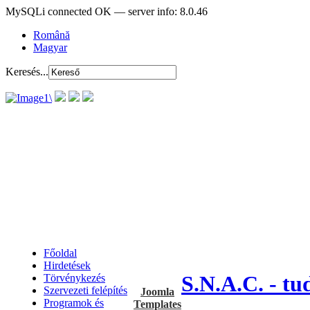
MySQLi connected OK — server info: 8.0.46
Română
Magyar
Keresés...
Főoldal
Hirdetések
S.N.A.C. - tu
Törvénykezés
Szervezeti felépítés
Joomla
Programok és
Templates